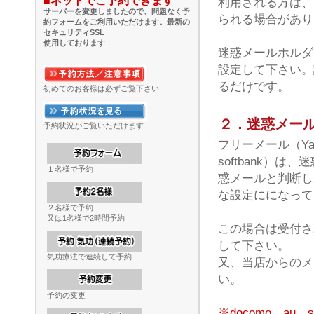
■ネットでご予約できます
利用される方は、
サーバーを変更しましたので、問題なく予
られる場合があり
約フォームをご利用いただけます。最新の
セキュリティSSL
使用しております
迷惑メールホルダ
設定して下さい。
るだけです。
初めてのお客様は必ずご覧下さい
２．迷惑メー
予約状況がご覧いただけます
フリーメール（Yaho
softbank）
１名様で予約
惑メールと判断し
な設定にになって
２名様で予約
又は1名様で2時間予約
この場合は受付さ
して下さい。
気功療法で連続して予約
又、当店からのメー
い。
予約の変更
※docomo、a