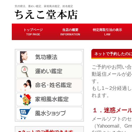
気功療法、運めい鑑定、家相風水鑑定、姓名鑑定
トップページ
当店の概要
特定商取引法の表示
TOP PAGE
INFORMATION
LAW
ネットで予約したの
ご予約やお問い合
動返信メールが必
す。
もし1～2分経過
れます。
１．迷惑メー
メールソフトのセ
（Yahoomail、G