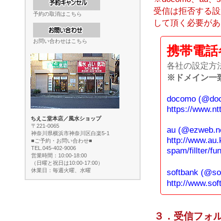
受信は拒否する設
予約の取消はこちら
して頂く必要があ
お問い合わせはこちら
携帯電話
各社の設定方
※ドメイン一致
docomo (@doc
https://www.nt
ちえこ堂本店／風水ショップ
〒221-0065
au (@ezweb.ne
神奈川県横浜市神奈川区白楽5-1
http://www.au.k
■ご予約・お問い合わせ■
TEL.045-402-9006
spam/fillter/fu
営業時間：10:00-18:00
（日曜と祝日は10:00-17:00）
休業日：毎週火曜、水曜
softbank (@so
http://www.sof
３．受信フォル