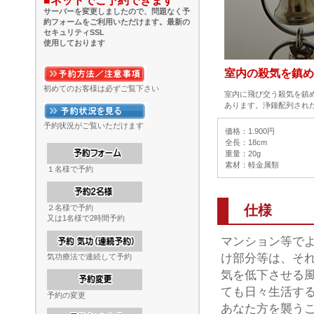
■ネットでご予約できます
サーバーを変更しましたので、問題なく予
約フォームをご利用いただけます。最新の
セキュリティSSL
使用しております
室内の殺気を鎮め
初めてのお客様は必ずご覧下さい
室内に飛び交う殺気を鎮
あります。浄鐘配列され
予約状況がご覧いただけます
価格：1.900円
全長：18cm
重量：20g
素材：軽金属類
１名様で予約
仕様
２名様で予約
又は1名様で2時間予約
マンション等で
け部分等は、そ
気功療法で連続して予約
気を低下させる
ても日々生活す
予約の変更
あなた方を襲う