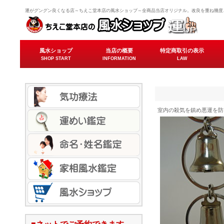
運がグングン良くなる店～ちえこ堂本店の風水ショップ～全商品当店オリジナル。改良を重ね幾度
風水ショップ
当店の概要
特定商取引の表示
SHOP START
INFORMATION
LAW
室内の殺気を鎮め悪運を防