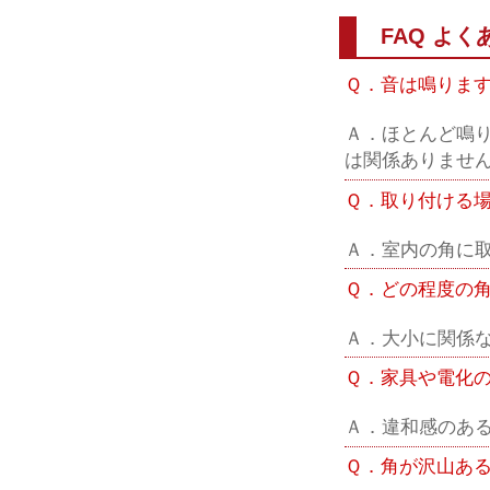
FAQ よく
Ｑ．音は鳴りま
Ａ．ほとんど鳴
は関係ありませ
Ｑ．取り付ける
Ａ．室内の角に
Ｑ．どの程度の
Ａ．大小に関係
Ｑ．家具や電化
Ａ．違和感のあ
Ｑ．角が沢山あ