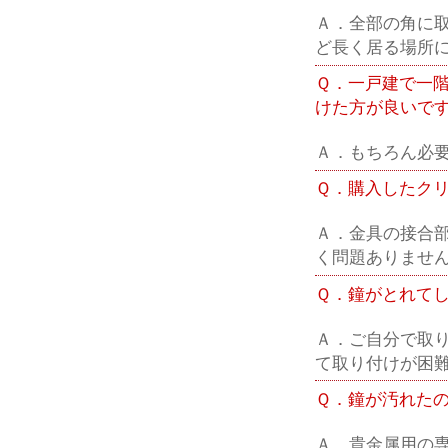
Ａ．全部の角に
ど長く居る場所
Ｑ．一戸建で一
けた方が良いで
Ａ．もちろん必
Ｑ．購入したク
Ａ．金具の接合
く問題ありませ
Ｑ．鐘がとれて
Ａ．ご自分で取
て取り付けが困
Ｑ．鐘が汚れた
Ａ．貴金属用の