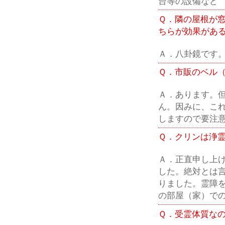
台等の設備など
Ｑ．隣の屋根が
ちらが効果があ
Ａ．八卦鏡です
Ｑ．市販のベル
Ａ．あります。
ん。因みに、こ
しますので要注
Ｑ．クリンは浄
Ａ．正直申し上
した。絶対とは
りました。霊障
の部屋（家）で
Ｑ．受霊体質な