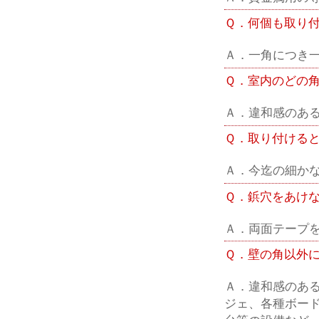
Ｑ．何個も取り
Ａ．一角につき
Ｑ．室内のどの
Ａ．違和感のあ
Ｑ．取り付ける
Ａ．今迄の細か
Ｑ．鋲穴をあけ
Ａ．両面テープ
Ｑ．壁の角以外
Ａ．違和感のあ
ジェ、各種ボー