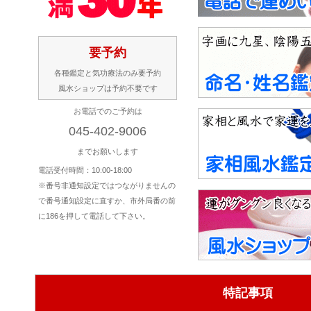
要予約
各種鑑定と気功療法のみ要予約
風水ショップは予約不要です
お電話でのご予約は
045-402-9006
までお願いします
電話受付時間：10:00-18:00
※番号非通知設定ではつながりませんの
で番号通知設定に直すか、市外局番の前
に186を押して電話して下さい。
特記事項