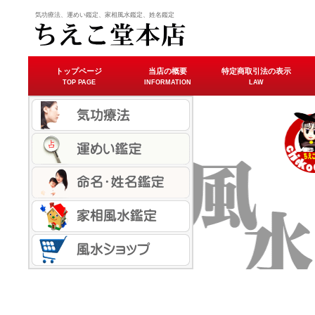
気功療法、運めい鑑定、家相風水鑑定、姓名鑑定
トップページ
当店の概要
特定商取引法の表示
TOP PAGE
INFORMATION
LAW